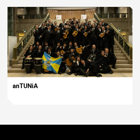
anTUNiA