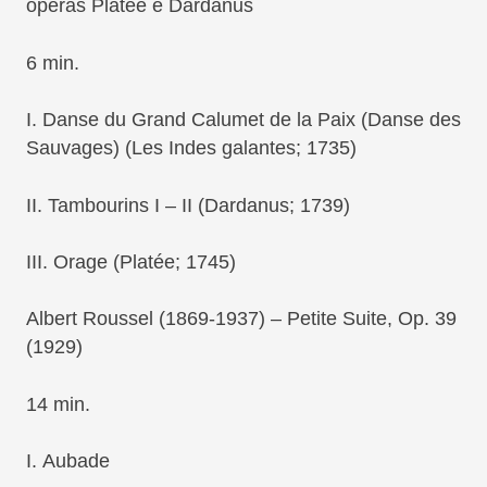
óperas
Platée
e
Dardanus
6 min.
I.
Danse du Grand Calumet de la Paix
(
Danse des
Sauvages
) (
Les Indes galantes
; 1735)
II.
Tambourins
I – II (
Dardanus
; 1739)
III.
Orage
(
Platée
; 1745)
Albert Roussel
(1869-1937) –
Petite Suite
, Op. 39
(1929)
14 min.
I.
Aubade