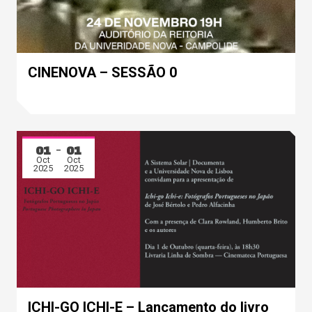
CINENOVA – SESSÃO 0
01
01
Oct
Oct
2025
2025
ICHI-GO ICHI-E – Lançamento do livro