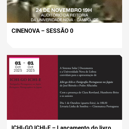
CINENOVA – SESSÃO 0
01
01
Oct
Oct
2025
2025
ICHI-GO ICHI-E – Lançamento do livro