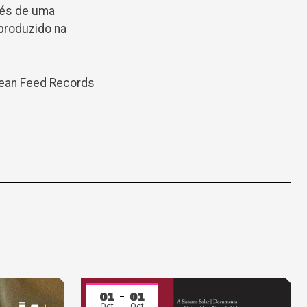
vés de uma
produzido na
lean Feed Records
01
01
Oct
Oct