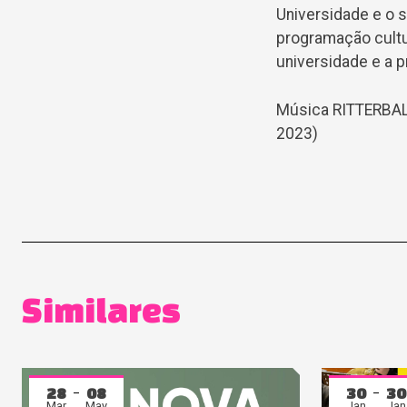
Universidade e o s
programação cultu
universidade e a p
Música RITTERBALL
2023)
Similares
28
08
30
30
Mar
May
Jan
Jan