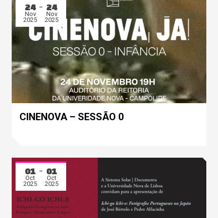
24
24
Nov
Nov
2025
2025
CINENOVA – SESSÃO 0
01
01
Oct
Oct
2025
2025