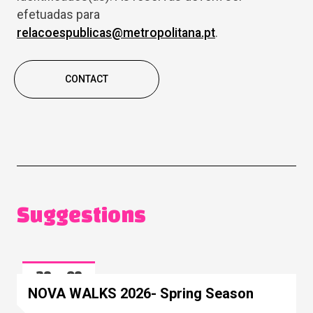
efetuadas para
relacoespublicas@metropolitana.pt
.
CONTACT
Suggestions
28
08
Mar
May
NOVA WALKS 2026- Spring Season
2026
2026