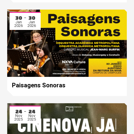
30
30
Jan
Jan
2026
2026
Paisagens Sonoras
24
24
Nov
Nov
2025
2025