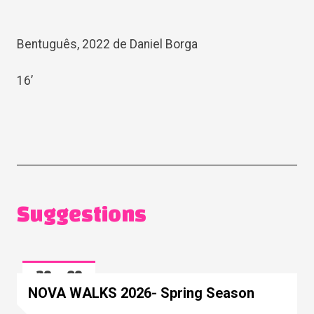
Bentuguês, 2022 de Daniel Borga
16’
Suggestions
28
08
Mar
May
NOVA WALKS 2026- Spring Season
2026
2026