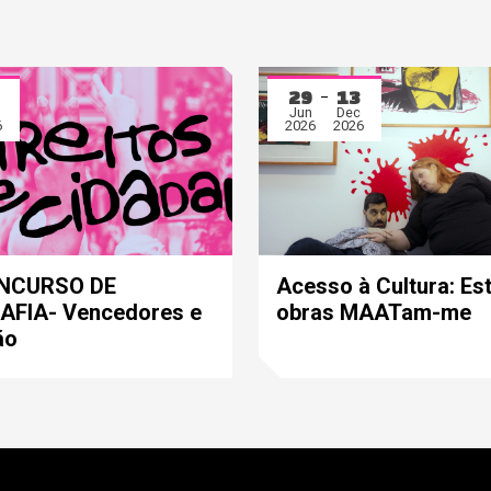
29
13
Jun
Dec
6
2026
2026
ONCURSO DE
Acesso à Cultura: Es
FIA- Vencedores e
obras MAATam-me
ão