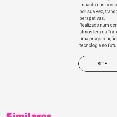
impacto nas comuni
por sua vez, tran
perspetivas.
Realizado num cen
atmosfera da Trafa
uma programação d
tecnologia no futur
SITE
Similares