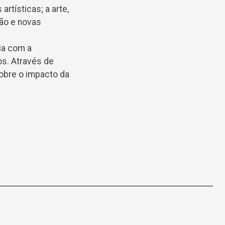
rtísticas; a arte,
xão e novas
ia com a
os. Através de
sobre o impacto da