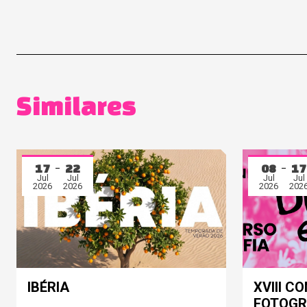
Similares
17
22
08
17
Jul
Jul
Jul
Jul
2026
2026
2026
202
IBÉRIA
XVIII C
FOTOGRA