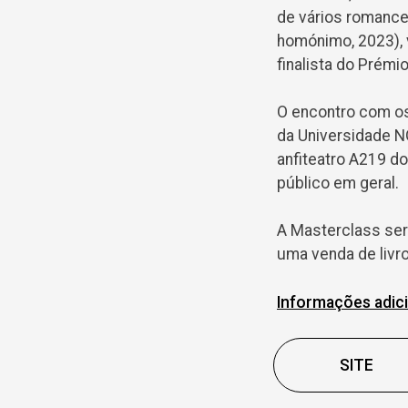
de vários romance
homónimo, 2023), 
finalista do Prémi
O encontro com os
da Universidade N
anfiteatro A219 d
público em geral.
A Masterclass ser
uma venda de livro
Informações adic
SITE