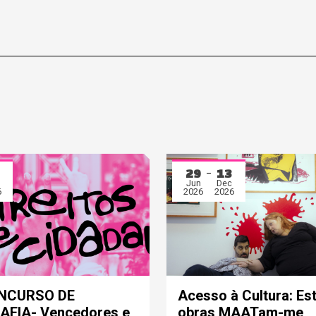
29
13
Jun
Dec
6
2026
2026
ONCURSO DE
Acesso à Cultura: Es
FIA- Vencedores e
obras MAATam-me