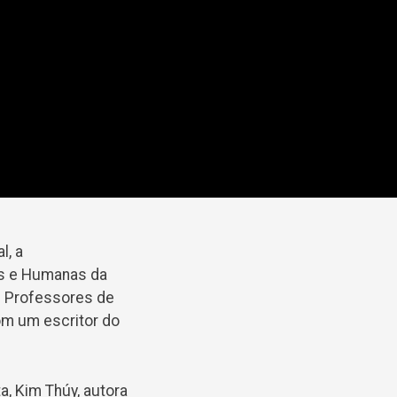
l, a
is e Humanas da
s Professores de
m um escritor do
a, Kim Thúy, autora