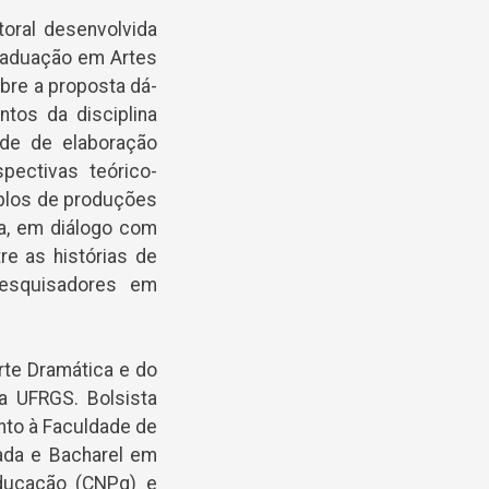
oral desenvolvida
raduação em Artes
obre a proposta dá-
tos da disciplina
ade de elaboração
pectivas teórico-
mplos de produções
na, em diálogo com
re as histórias de
pesquisadores em
rte Dramática e do
a UFRGS. Bolsista
nto à Faculdade de
ada e Bacharel em
ducação (CNPq) e