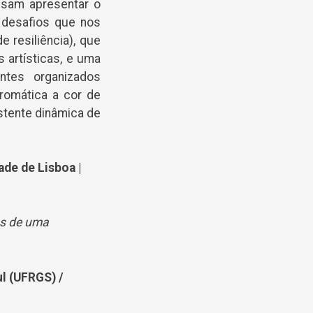
ossam apresentar o
 desafios que nos
 resiliência), que
 artísticas, e uma
ntes organizados
omática a cor de
stente dinâmica de
de de Lisboa |
os de uma
ul (UFRGS) /