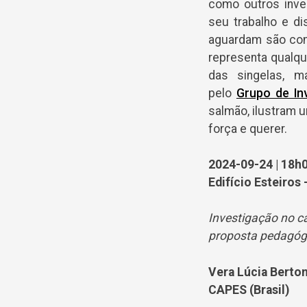
como outros inves
seu trabalho e d
aguardam são como
representa qualque
das singelas, m
pelo
Grupo de In
salmão, ilustram 
força e querer.
2024-09-24 | 18h0
Edifício Esteiros 
Investigação no ca
proposta pedagóg
Vera Lúcia Berton
CAPES (Brasil)