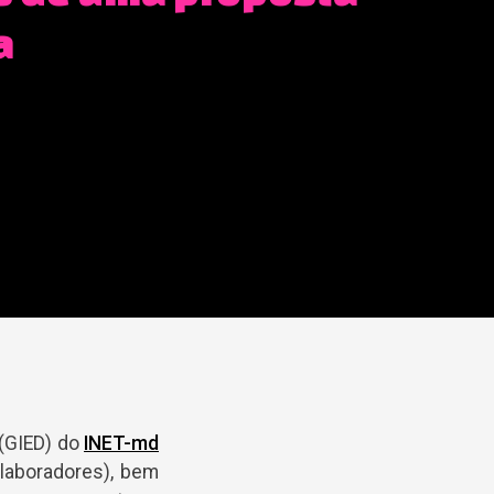
a
(GIED) do
INET-md
laboradores), bem