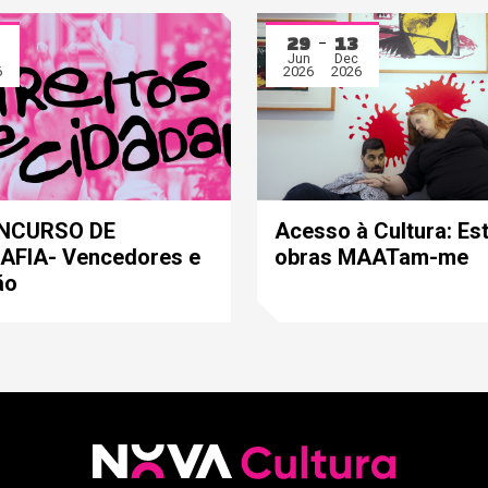
29
13
Jun
Dec
6
2026
2026
ONCURSO DE
Acesso à Cultura: Es
FIA- Vencedores e
obras MAATam-me
ão