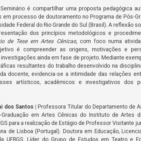
 Seminário é compartilhar uma proposta pedagógica aut
es em processo de doutoramento no Programa de Pós-G
idade Federal do Rio Grande do Sul (Brasil). A reflexão s
presentação dos princípios metodológicos e procedimen
io de Tese em Artes Cênicas
, com foco numa ativid
bjetivo é compreender as origens, motivações e pers
investigações ainda em fase de projeto. Mediante exe
ráficas resultantes do trabalho desenvolvido na discipli
da docente, evidencia-se a intimidade das relações ent
esses artísticos, acadêmicos e investigativos dos 
i dos Santos |
Professora Titular do Departamento de A
Graduação em Artes Cênicas do Instituto de Artes d
 para a realização de Estágio de Professor Visitante ju
na de Lisboa (Portugal). Doutora em Educação, Licenci
ela UFRGS. Líder do Grupo de Estudos em Teatro e E