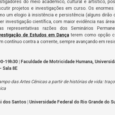
tigadores do meio académico, cultural e artístico, p
iscutir projetos e investigações em curso. Os enormes
 um elogio à insistência e persistência (alguns dirão de
r investigação científica, com maior evidência nas áreas
as representativas razões dos Seminários Permane
vestigação de Estudos em Dança
terem como opção cr
um contínuo contra a corrente, sempre avançando em resi
0-19h30 | Faculdade de Motricidade Humana, Universida
– Sala 8E
mpo das Artes Cênicas a partir de histórias de vida: traç
ica
i dos Santos | Universidade Federal do Rio Grande do S