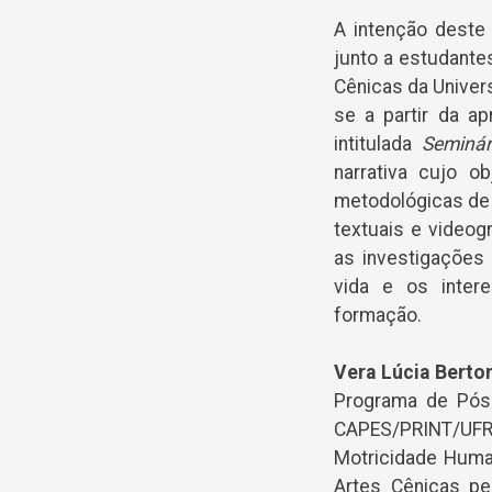
A intenção deste
junto a estudant
Cênicas da Univers
se a partir da a
intitulada
Seminár
narrativa cujo o
metodológicas de 
textuais e videog
as investigações 
vida e os inter
formação.
Vera Lúcia Berton
Programa de Pós-
CAPES/PRINT/UFRGS
Motricidade Huma
Artes Cênicas p