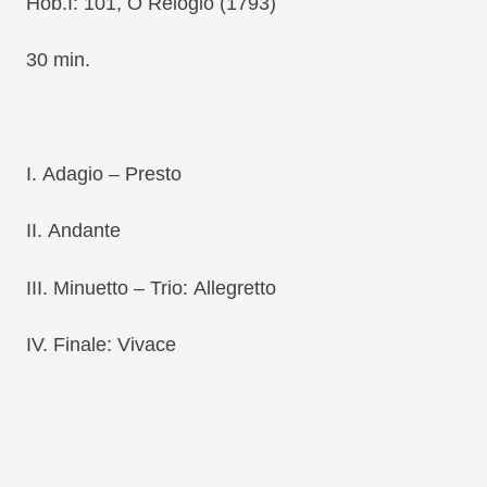
Hob.I: 101,
O Relógio
(1793)
30 min.
I.
Adagio
–
Presto
II.
Andante
III.
Minuetto
–
Trio
:
Allegretto
IV.
Finale
:
Vivace