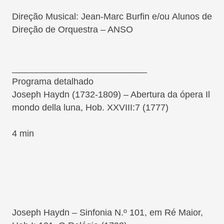
D
ireção
M
usical:
Jean-Marc Burfin
e/ou
Alunos de
Direção de Orquestra – ANSO
___________________________
Programa detalhado
Joseph Haydn
(1732-1809) – Abertura da ópera
Il
mondo della luna
, Hob. XXVIII:7 (1777)
4 min
Joseph Haydn
– Sinfonia N.º 101, em Ré Maior,