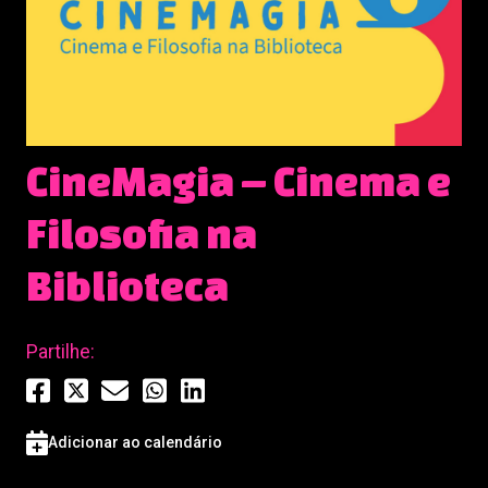
CineMagia – Cinema e
Filosofia na
Biblioteca
Partilhe:
Adicionar ao calendário