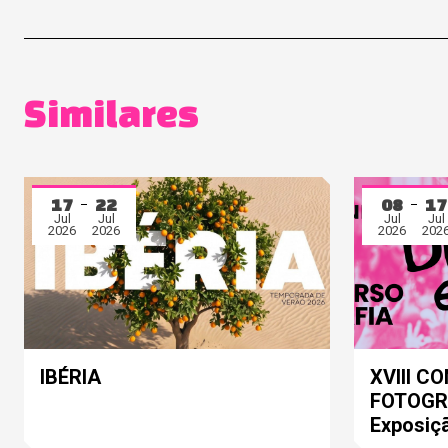
Similares
17
22
08
17
Jul
Jul
Jul
Jul
2026
2026
2026
202
IBÉRIA
XVIII C
FOTOGRA
Exposiç