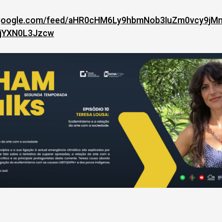
.google.com/
feed/
aHR0cHM6Ly9hbmNob3IuZm0vcy9jM
jYXN0L3Jzcw