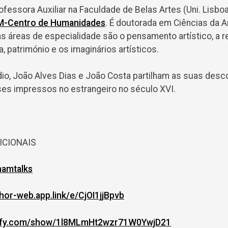
fessora Auxiliar na Faculdade de Belas Artes (Uni. Lisboa
-Centro de Humanidades
. É doutorada em Ciências da A
s áreas de especialidade são o pensamento artístico, a re
a, património e os imaginários artísticos.
io, João Alves Dias e João Costa partilham as suas desc
es impressos no estrangeiro no século XVI.
ICIONAIS
chamtalks
chor-web.app.
link/e/CjOI1jjBpvb
ify.com/show/
1l8MLmHt2wzr71W0YwjD21