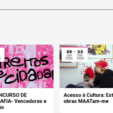
29
13
Jun
Dec
6
2026
2026
ONCURSO DE
Acesso à Cultura: Es
FIA- Vencedores e
obras MAATam-me
ão