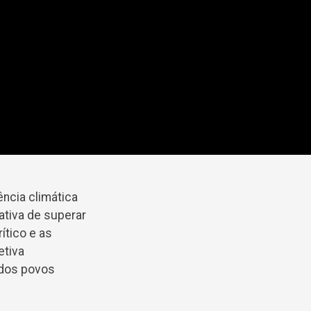
ência climática
ativa de superar
ítico e as
etiva
 dos povos