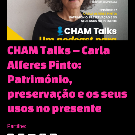
CHAM Talks – Carla
Alferes Pinto:
Património,
preservação e os seus
usos no presente
Partilhe: