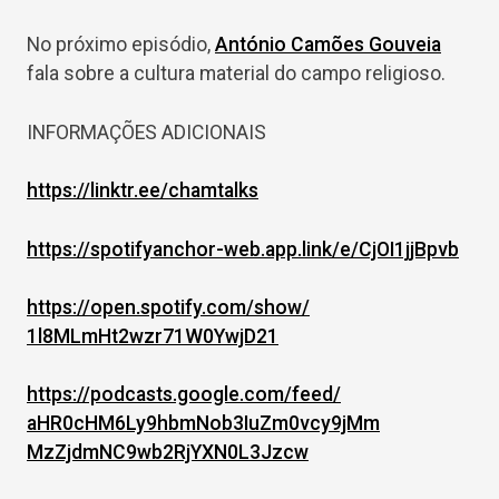
No próximo episódio,
António Camões Gouveia
fala sobre a cultura material do campo religioso.
INFORMAÇÕES ADICIONAIS
https://linktr.ee/chamtalks
https://spotifyanchor-web.app.
link/e/CjOI1jjBpvb
https://open.spotify.com/show/
1l8MLmHt2wzr71W0YwjD21
https://podcasts.google.com/
feed/
aHR0cHM6Ly9hbmNob3IuZm0vcy9jMm
MzZjdmNC9wb2RjYXN0L3Jzcw