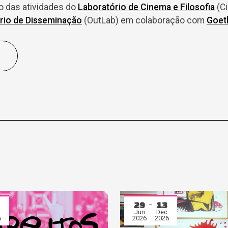
to das atividades do
Laboratório de Cinema e Filosofia
(Ci
rio de Disseminação
(OutLab) em colaboração com
Goeth
29
13
Jun
Dec
6
2026
2026