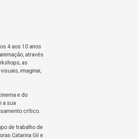
dos 4 aos 10 anos
animação, através
orkshops, as
isuais, imaginar,
cinema e do
m a sua
nsamento crítico.
upo de trabalho de
oras Catarina Gil e