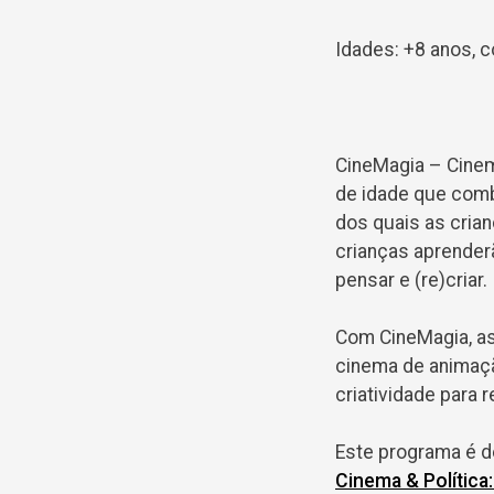
Idades: +8 anos, 
CineMagia – Cinem
de idade que comb
dos quais as cria
crianças aprenderã
pensar e (re)criar.
Com CineMagia, as
cinema de animaçã
criatividade para
Este programa é d
Cinema & Política