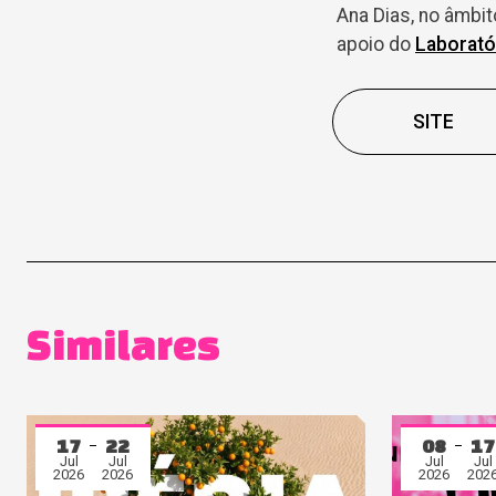
Ana Dias, no âmbi
apoio do
Laborató
SITE
Similares
17
22
08
17
Jul
Jul
Jul
Jul
2026
2026
2026
202