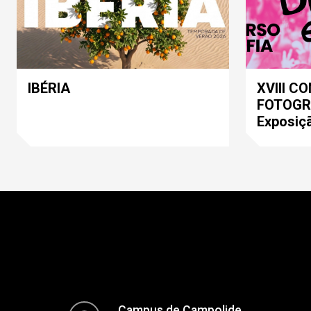
IBÉRIA
XVIII C
FOTOGRA
Exposiç
Campus de Campolide