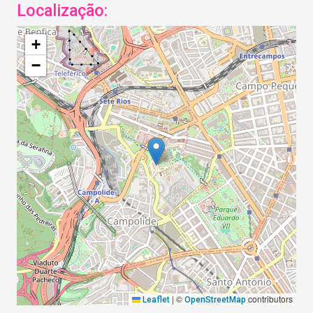
Localização:
+
−
|
©
contributors
Leaflet
OpenStreetMap