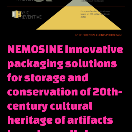
NEMOSINE Innovative
packaging solutions
for storage and
conservation of 20th-
century cultural
heritage of artifacts