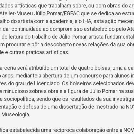
idades artísticas que trabalham sobre, ou com obras do art
 Atelier-Museu Júlio Pomar/EGEAC que se dedica ao estu
alho do artista com a academia, e o IHA, esta ação mecen
 dar continuidade ao compromisso estabelecido pelo At
de leitura do trabalho de Júlio Pomar, artista fundamental 
im procurar e pôr a descoberto novas relações da sua ob
e outras práticas artísticas.
rceria será atribuído um total de quatro bolsas, uma a ca
o anos, mediante a abertura de um concurso para alunos i
es do grau de Licenciado. Os bolseiros selecionados de
e minucioso sobre a obra e a figura de Júlio Pomar na su
ca e sociopolítica, sendo que os resultados da sua invest
sentação e defesa de uma dissertação de mestrado na N
u Museologia.
fica estabelecida uma recíproca colaboração entre a NO