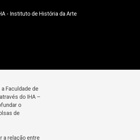
A - Instituto de História da Arte
 a Faculdade de
através do IHA –
ofundar o
olsas de
r a relação entre