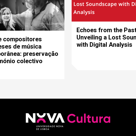
Echoes from the Past
Unveiling a Lost So
e compositores
with Digital Analysis
eses de música
orânea: preservação
mónio colectivo