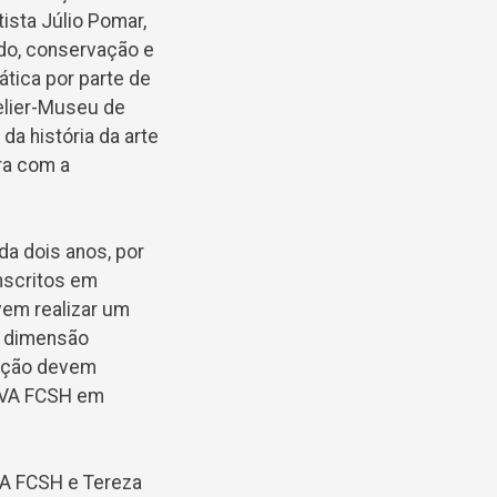
ista Júlio Pomar,
do, conservação e
ática por parte de
elier-Museu de
da história da arte
ra com a
da dois anos, por
nscritos em
vem realizar um
a dimensão
igação devem
OVA FCSH em
VA FCSH e Tereza