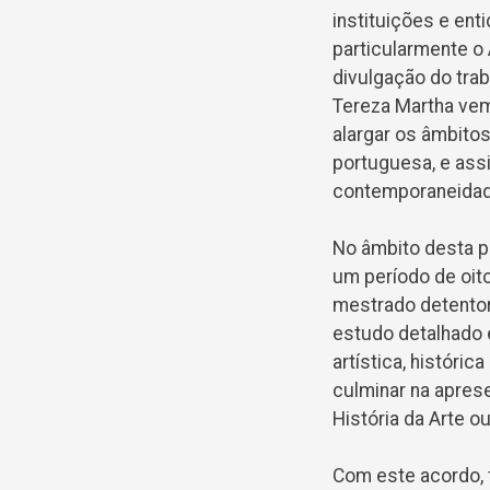
instituições e ent
particularmente o
divulgação do trab
Tereza Martha vem
alargar os âmbitos 
portuguesa, e ass
contemporaneidade 
No âmbito desta pa
um período de oit
mestrado detentor
estudo detalhado 
artística, históri
culminar na apre
História da Arte o
Com este acordo, 