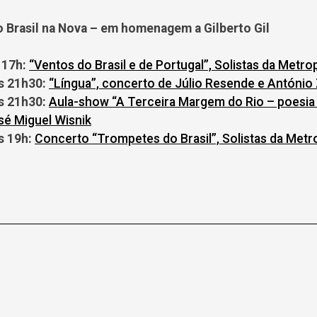
o Brasil na Nova – em homenagem a Gilberto Gil
 17h:
“Ventos do Brasil e de Portugal”, Solistas da Metro
s 21h30:
“Língua”, concerto de Júlio Resende e Antóni
s 21h30:
Aula-show “A Terceira Margem do Rio – poesia
osé Miguel Wisnik
s 19h:
Concerto “Trompetes do Brasil”, Solistas da Metr