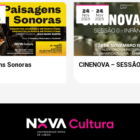
24
24
Nov
Nov
6
2025
2025
ns Sonoras
CINENOVA – SESSÃO