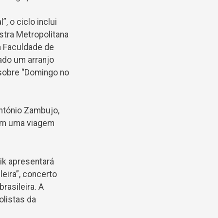
, o ciclo inclui
stra Metropolitana
a Faculdade de
ado um arranjo
 sobre “Domingo no
ntónio Zambujo,
tam uma viagem
ik apresentará
eira”, concerto
rasileira. A
listas da