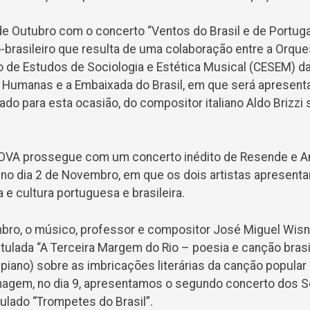
de Outubro com o concerto “Ventos do Brasil e de Portugal”
-brasileiro que resulta de uma colaboração entre a Orque
ro de Estudos de Sociologia e Estética Musical (CESEM) d
e Humanas e a Embaixada do Brasil, em que será apresent
do para esta ocasião, do compositor italiano Aldo Brizzi
 NOVA prossegue com um concerto inédito de Resende e A
”, no dia 2 de Novembro, em que os dois artistas apresen
a e cultura portuguesa e brasileira.
bro, o músico, professor e compositor José Miguel Wisn
tulada “A Terceira Margem do Rio – poesia e canção brasil
iano) sobre as imbricações literárias da canção popular b
agem, no dia 9, apresentamos o segundo concerto dos So
itulado “Trompetes do Brasil”.