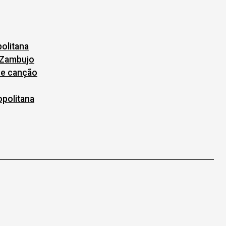
politana
o Zambujo
 e canção
opolitana