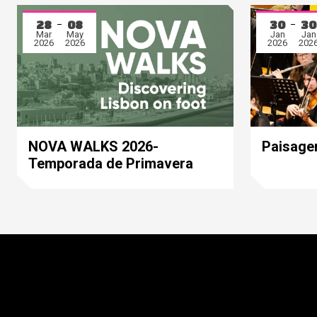
28
08
30
30
Mar
May
Jan
Jan
2026
2026
2026
202
NOVA WALKS 2026-
Paisage
Temporada de Primavera