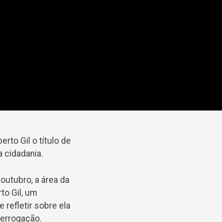
rto Gil o título de
a cidadania.
utubro, a área da
to Gil, um
 refletir sobre ela
terrogação.