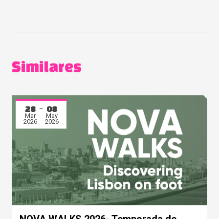
Similares
28
08
Mar
May
2026
2026
NOVA WALKS 2026- Temporada de