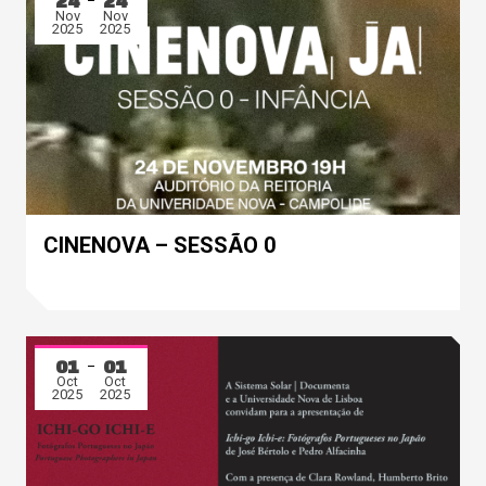
24
24
Nov
Nov
2025
2025
CINENOVA – SESSÃO 0
01
01
Oct
Oct
2025
2025