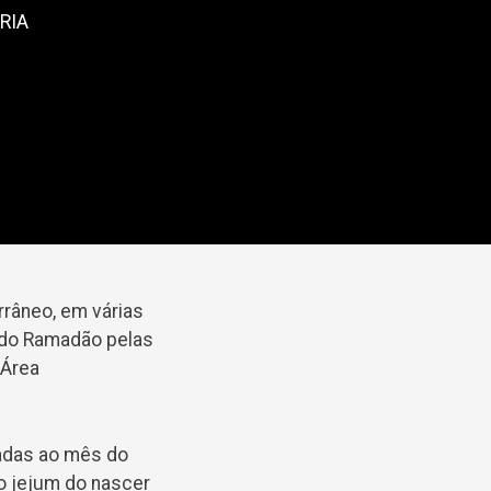
RIA
rrâneo, em várias
s do Ramadão pelas
 Área
gadas ao mês do
o jejum do nascer