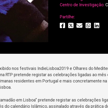
Centro de Investigação:
C
Partilhe:
xibido nos festivais IndieLisboa2019 e Olhares do Medite
 na RTP pretende registar as celebrações ligadas ao mê
manas residentes em Portugal e mais concretamente na
isboa.
amadão em Lisboa” pretende registar as celebrações li
 do calendário Islâmico, assinalado através da prática d