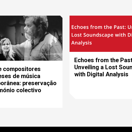
Echoes from the Past
Unveiling a Lost So
e compositores
with Digital Analysis
eses de música
orânea: preservação
mónio colectivo