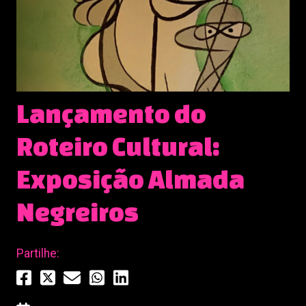
Lançamento do
Roteiro Cultural:
Exposição Almada
Negreiros
Partilhe: