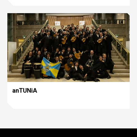
anTUNiA