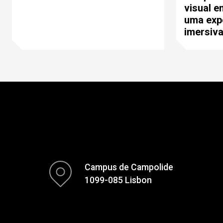
visual 
uma expe
imersiv
Campus de Campolide
1099-085 Lisbon