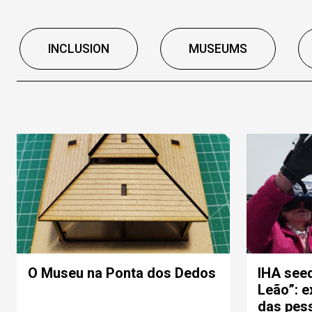
INCLUSION
MUSEUMS
O Museu na Ponta dos Dedos
IHA seed
Leão”: e
das pes