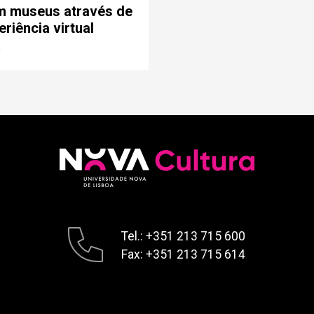
em museus através de
riência virtual
a
Tel.: +351 213 715 600
Fax: +351 213 715 614