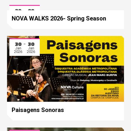
28
08
Mar
May
NOVA WALKS 2026- Spring Season
2026
2026
30
30
Jan
Jan
2026
2026
Paisagens Sonoras