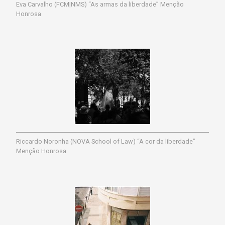
Eva Carvalho (FCM|NMS) “As armas da liberdade” Menção
Honrosa
Riccardo Noronha (NOVA School of Law) “A cor da liberdade”
Menção Honrosa