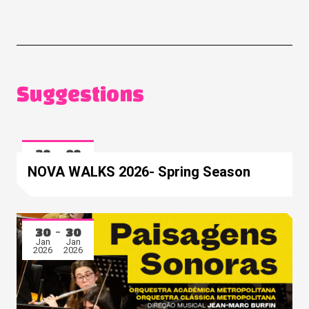
Suggestions
28
08
Mar
May
NOVA WALKS 2026- Spring Season
2026
2026
30
30
Jan
Jan
2026
2026