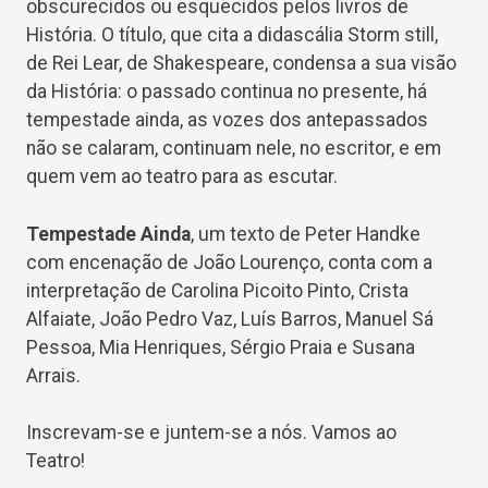
obscurecidos ou esquecidos pelos livros de
História. O título, que cita a didascália
Storm
still
,
de Rei Lear, de Shakespeare, condensa a sua visão
da História: o passado continua no presente, há
tempestade ainda, as vozes dos antepassados
não se calaram, continuam nele, no escritor, e em
quem vem ao teatro para as escutar.
Tempestade Ainda
, um
texto de Peter
Han
d
ke
com encenação de João Lourenço, co
nta com a
interpretação de Carolina Picoito Pinto, Crista
Alfaiate, João Pedro Vaz, Luís Barros, Manuel Sá
Pessoa, Mia Henriques, Sérgio Praia
e
Susana
Arrais
.
Inscrevam-se
e juntem-se a nós. Vamos ao
Teatro!