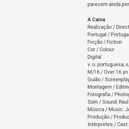
parecem ainda persi
A Cama
Realização / Direct
Portugal / Portugal
Ficção / Fiction
Cor / Colour
Digital
v. o. portuguesa, 
M/16 / Over 16 yo
Guião / Screenplay
Montagem / Editing
Fotografia / Phot
Som / Sound: Raul
Música / Music: J
Produção / Produc
Intérpretes / Cast