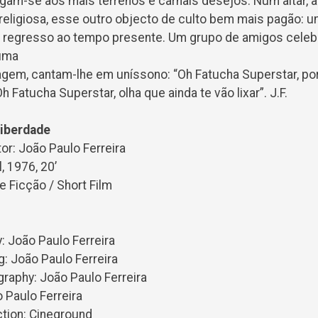
gam-se aos mais terrenos e carnais desejos. Num altar, a
a religiosa, esse outro objecto de culto bem mais pagão: 
vo regresso ao tempo presente. Um grupo de amigos celebra
Numa
gem, cantam-lhe em uníssono: “Oh Fatucha Superstar, po
h Fatucha Superstar, olha que ainda te vão lixar”. J.F.
iberdade
tor: João Paulo Ferreira
, 1976, 20’
 Ficção / Short Film
: João Paulo Ferreira
: João Paulo Ferreira
graphy: João Paulo Ferreira
 Paulo Ferreira
tion: Cineground