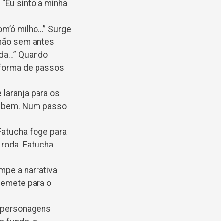
“Eu sinto a minha
com’ó milho…” Surge
 não sem antes
ada…” Quando
m forma de passos
 laranja para os
ão bem. Num passo
Fatucha foge para
à roda. Fatucha
mpe a narrativa
remete para o
s personagens