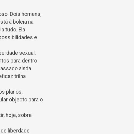
roso. Dois homens,
tá à boleia na
a tudo. Ela
ossibilidades e
berdade sexual.
ntos para dentro
passado ainda
icaz trilha
s planos,
ar objecto para o
r, hoje, sobre
de liberdade