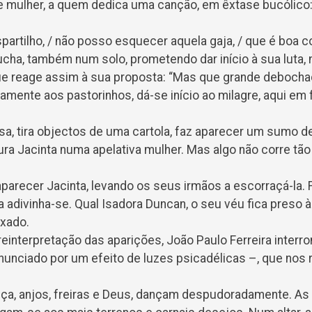
e mulher, a quem dedica uma canção, em êxtase bucólico: 
 espartilho, / não posso esquecer aquela gaja, / que é boa 
ucha, também num solo, prometendo dar início à sua luta,
ue reage assim à sua proposta: “Mas que grande deboch
amente aos pastorinhos, dá-se início ao milagre, aqui e
a, tira objectos de uma cartola, faz aparecer um sumo de
gura Jacinta numa apelativa mulher. Mas algo não corre t
parecer Jacinta, levando os seus irmãos a escorraçá-la. 
ia adivinha-se. Qual Isadora Duncan, o seu véu fica preso 
ixado.
einterpretação das aparições, João Paulo Ferreira interro
nunciado por um efeito de luzes psicadélicas –, que nos 
ça, anjos, freiras e Deus, dançam despudoradamente. A