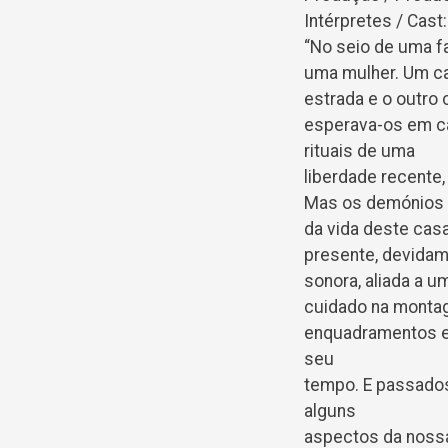
Intérpretes / Cast
“No seio de uma fa
uma mulher. Um ca
estrada e o outro 
esperava-os em ca
rituais de uma
liberdade recente
Mas os demónios a
da vida deste cas
presente, devidame
sonora, aliada a u
cuidado na montag
enquadramentos e 
seu
tempo. E passados 
alguns
aspectos da nossa