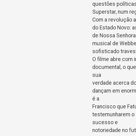
questões políticas
Superstar, num re
Com a revolução a
do Estado Novo: a
de Nossa Senhora d
musical de Webber
sofisticado trave
O filme abre com 
documental, o que
sua
verdade acerca do
dançam em enorme 
é a
Francisco que Fat
testemunharem o e
sucesso e
notoriedade no fu