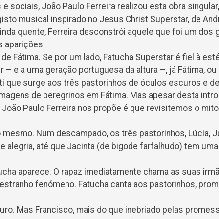
 e sociais, João Paulo Ferreira realizou esta obra singular
gisto musical inspirado no Jesus Christ Superstar, de An
inda quente, Ferreira desconstrói aquele que foi um dos 
s aparições
e Fátima. Se por um lado, Fatucha Superstar é fiel à esté
 – e a uma geração portuguesa da altura –, já Fátima, ou
sti que surge aos três pastorinhos de óculos escuros e d
imagens de peregrinos em Fátima. Mas apesar desta intr
 João Paulo Ferreira nos propõe é que revisitemos o mito
 mesmo. Num descampado, os três pastorinhos, Lúcia, Ja
alegria, até que Jacinta (de bigode farfalhudo) tem um
ucha aparece. O rapaz imediatamente chama as suas irmã
stranho fenómeno. Fatucha canta aos pastorinhos, prom
turo. Mas Francisco, mais do que inebriado pelas promes