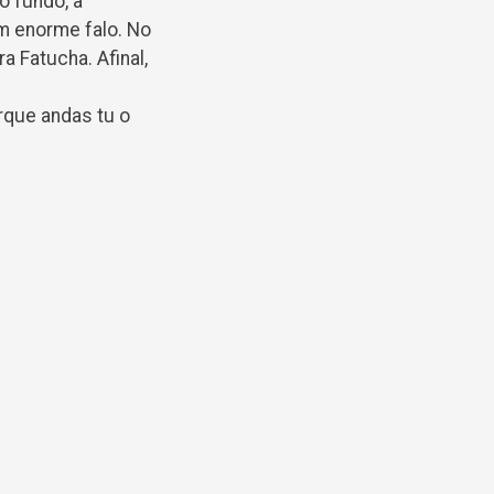
o fundo, a
um enorme falo. No
 Fatucha. Afinal,
rque andas tu o