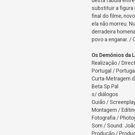
desta fábula entre
substituir a figur
final do filme, no
ela não morreu. 
derradeira homena
povo a enganar. / O
Os Demónios da L
Realização / Direc
Portugal / Portugal
Curta-Metragem de
Beta Sp Pal
s/ diálogos
Guião / Screenplay
Montagem / Editing
Fotografia / Photo
Som / Sound: João
Produção / Produc