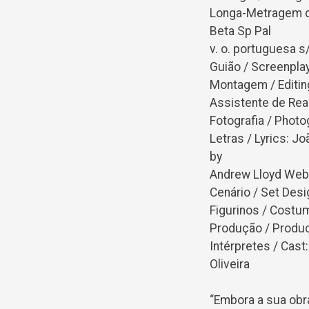
Longa-Metragem de
Beta Sp Pal
v. o. portuguesa s
Guião / Screenplay
Montagem / Editing
Assistente de Real
Fotografia / Photo
Letras / Lyrics: J
by
Andrew Lloyd Web
Cenário / Set Desi
Figurinos / Costu
Produção / Produc
Intérpretes / Cast
Oliveira
“Embora a sua obr