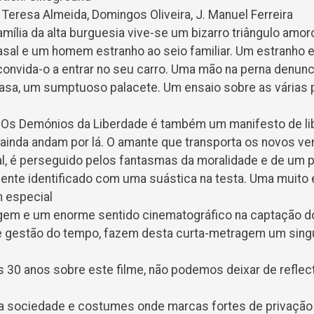
: Teresa Almeida, Domingos Oliveira, J. Manuel Ferreira
mília da alta burguesia vive-se um bizarro triângulo amo
sal e um homem estranho ao seio familiar. Um estranho es
convida-o a entrar no seu carro. Uma mão na perna denunci
sa, um sumptuoso palacete. Um ensaio sobre as várias p
, Os Demónios da Liberdade é também um manifesto de li
inda andam por lá. O amante que transporta os novos ve
al, é perseguido pelos fantasmas da moralidade e de um 
nte identificado com uma suástica na testa. Uma muito ef
m especial
em e um enorme sentido cinematográfico na captação do
gestão do tempo, fazem desta curta-metragem um singul
30 anos sobre este filme, não podemos deixar de reflecti
 sociedade e costumes onde marcas fortes de privação 