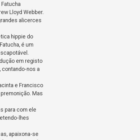
, Fatucha
drew Lloyd Webber.
grandes alicerces
tica hippie do
 Fatucha, é um
escapotável.
odução em registo
, contando-nos a
cinta e Francisco
a premonição. Mas
s para com ele
etendo-lhes
sas, apaixona-se