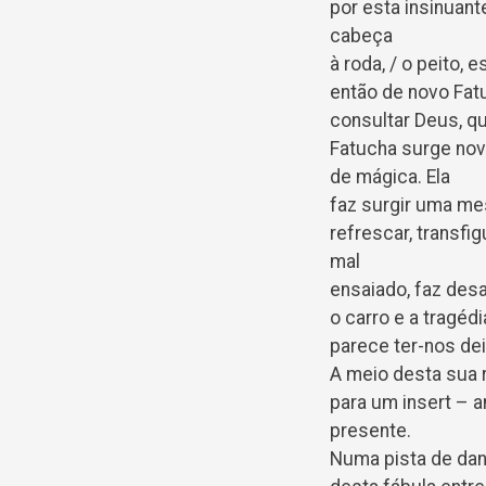
por esta insinuant
cabeça
à roda, / o peito,
então de novo Fat
consultar Deus, q
Fatucha surge nov
de mágica. Ela
faz surgir uma mes
refrescar, transfi
mal
ensaiado, faz desa
o carro e a tragéd
parece ter-nos de
A meio desta sua r
para um insert – a
presente.
Numa pista de dan