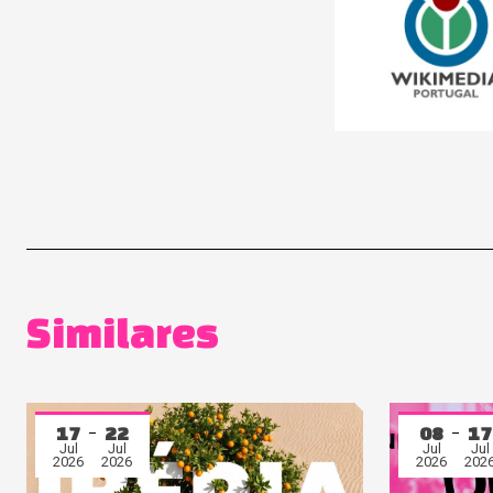
Similares
17
22
08
17
Jul
Jul
Jul
Jul
2026
2026
2026
202