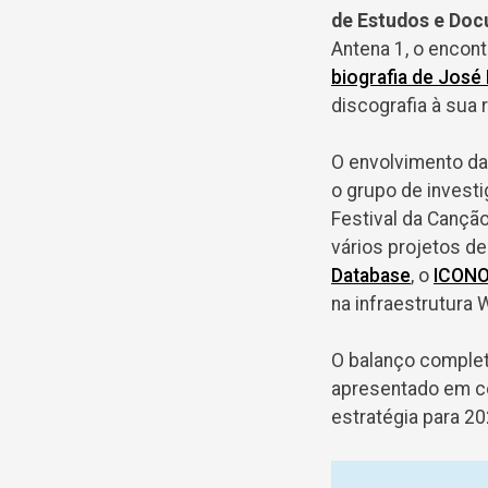
de Estudos e Doc
Antena 1, o encont
biografia de José
discografia à sua r
O envolvimento d
o grupo de invest
Festival da Canção
vários projetos d
Database
, o
ICON
na infraestrutura 
O balanço complet
apresentado em co
estratégia para 2