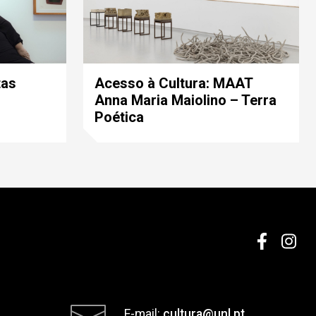
tas
Acesso à Cultura: MAAT
Anna Maria Maiolino – Terra
Poética
E-mail:
cultura@unl.pt