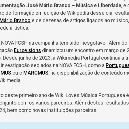
umentação José Mário Branco – Música e Liberdade
, e
ro de formação em edição de Wikipédia desse dia resultar
 Mário Branco
e de dezenas de artigos ligados ao músico,
ede artística.
a NOVA FCSH na campanha tem sido inesgotável. Além d
igação
Eurovisions
dinamizou um encontro em março de 2
. Desde junho de 2023, a Wikimedia Portugal continua a t
e investigação sediados na NOVA FCSH, como a
Portugues
OMUS
ou o
MARCMUS
, na disponibilização de conteúdo m
Wikimedia.
o deste primeiro ano de Wiki Loves Música Portuguesa é
njunto com os vários parceiros. Além destes resultados,
024, bem como novas instituições parceiras.