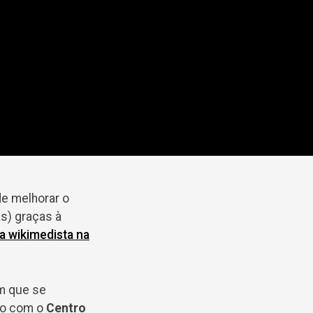
de melhorar o
s) graças à
a wikimedista na
em que se
ão com o
Centro