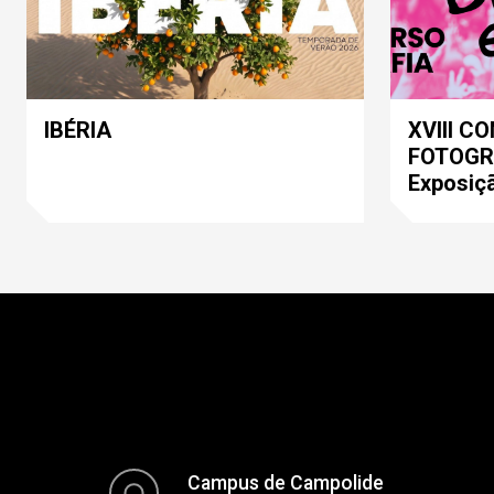
IBÉRIA
XVIII C
FOTOGRA
Exposiç
Campus de Campolide