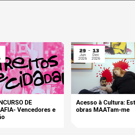
29
13
Jun
Dec
6
2026
2026
ONCURSO DE
Acesso à Cultura: Es
FIA- Vencedores e
obras MAATam-me
ão