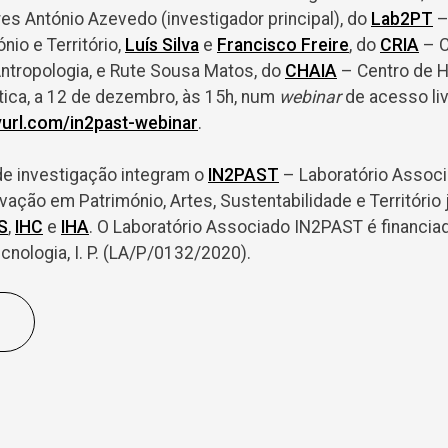
es António Azevedo (investigador principal), do
Lab2PT
–
nio e Território,
Luís Silva
e
Francisco Freire
, do
CRIA
– C
ntropologia, e Rute Sousa Matos, do
CHAIA
– Centro de Hi
tica, a 12 de dezembro, às 15h, num
webinar
de acesso liv
nyurl.com/in2past-webinar
.
de investigação integram o
IN2PAST
– Laboratório Associ
vação em Património, Artes, Sustentabilidade e Territóri
S
,
IHC
e
IHA
. O Laboratório Associado IN2PAST é financia
ecnologia, I. P. (LA/P/0132/2020).