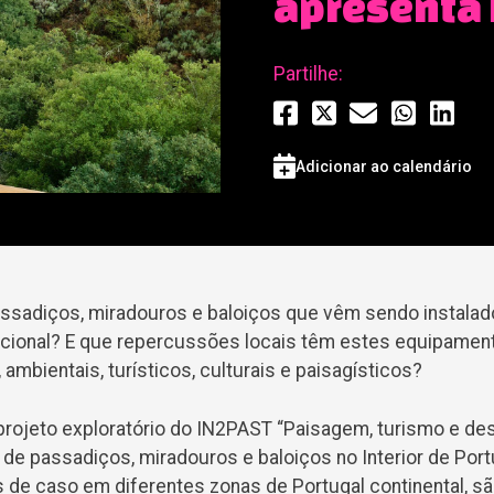
apresenta 
Partilhe:
Adicionar ao calendário
assadiços, miradouros e baloiços que vêm sendo instala
 nacional? E que repercussões locais têm estes equipame
mbientais, turísticos, culturais e paisagísticos?
projeto exploratório do IN2PAST “Paisagem, turismo e d
 de passadiços, miradouros e baloiços no Interior de Port
 de caso em diferentes zonas de Portugal continental, s