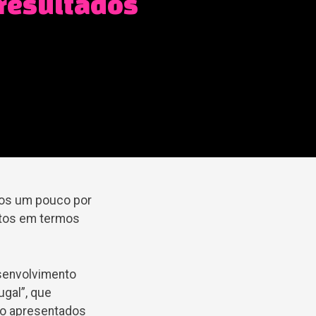
resultados
dos um pouco por
ntos em termos
esenvolvimento
ugal”, que
ão apresentados