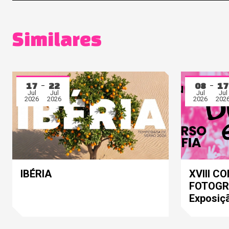
Similares
17
22
08
17
Jul
Jul
Jul
Jul
2026
2026
2026
202
IBÉRIA
XVIII C
FOTOGRA
Exposiç