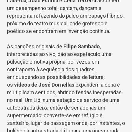
Lacerda
,
João Estima
e
Célia Teixeira
assumem
um desempenho total: cantam, dançam e
representam, fazendo do palco um espaço híbrido,
próximo do teatro musical, onde grotesco e
poético se encontram em invenção contínua.
As canções originais de
Filipe Sambado
,
interpretadas ao vivo, dão ao espetáculo uma
pulsação emotiva própria, por vezes em
contraponto à sequência dos quadros,
enriquecendo as possibilidades de leitura;
os
vídeos de José Dornellas
expandem a cena e
multiplicam sentidos, abrindo fendas inesperadas
no real. Um Lidl numa estação de serviço de uma
autoestrada deixa então de ser apenas um
supermercado: converte-se em refúgio e
santuário, lugar de passagem onde, por instantes, o
bulício da autoestrada dá lugar a uma inesperada