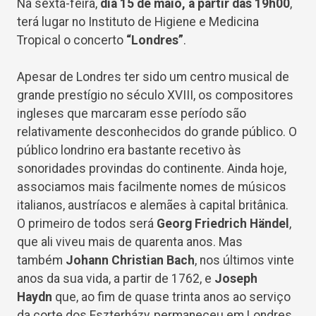
Na sexta-feira,
dia 15 de maio, a partir das 19h00
,
terá lugar no Instituto de Higiene e Medicina
Tropical o concerto
“Londres”
.
Apesar de Londres ter sido um centro musical de
grande prestígio no século XVIII, os compositores
ingleses que marcaram esse período são
relativamente desconhecidos do grande público. O
público londrino era bastante recetivo às
sonoridades provindas do continente. Ainda hoje,
associamos mais facilmente nomes de músicos
italianos, austríacos e alemães à capital britânica.
O primeiro de todos será
Georg Friedrich Händel
,
que ali viveu mais de quarenta anos. Mas
também
Johann Christian Bach
, nos últimos vinte
anos da sua vida, a partir de 1762, e
Joseph
Haydn
que, ao fim de quase trinta anos ao serviço
da corte dos Eszterházy, permaneceu em Londres