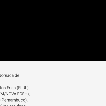
Jornada de
os Frias (FLUL),
SEM/NOVA FCSH),
e Pernambuco),