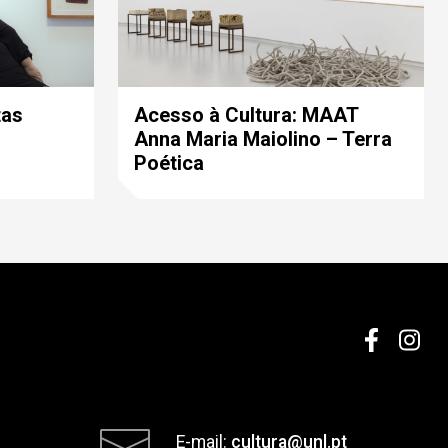
tas
Acesso à Cultura: MAAT
Anna Maria Maiolino – Terra
Poética
E-mail:
cultura@unl.pt