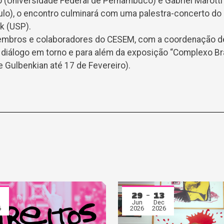
 (Universidade Federal de Pernambuco) e Gabriel Marotti
ulo), o encontro culminará com uma palestra-concerto do
k (USP).
embros e colaboradores do CESEM, com a coordenação de
diálogo em torno e para além da exposição “Complexo Bra
 Gulbenkian até 17 de Fevereiro).
29
13
Jun
Dec
6
2026
2026