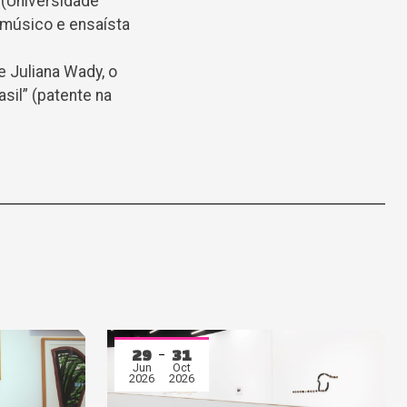
 (Universidade
 músico e ensaísta
 Juliana Wady, o
sil” (patente na
29
31
Jun
Oct
2026
2026