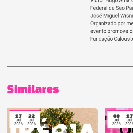
Victor Hugo Amaro
Federal de São Pa
José Miguel Wisni
Organizado por m
evento promove o 
Fundação Calouste
Similares
17
22
08
17
Jul
Jul
Jul
Jul
2026
2026
2026
202