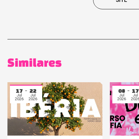
Similares
17
22
08
17
Jul
Jul
Jul
Jul
2026
2026
2026
202