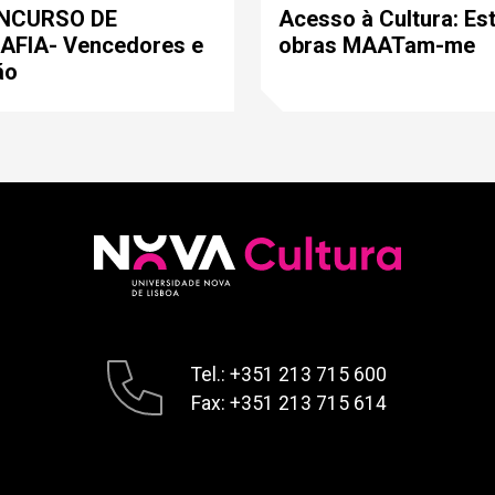
ONCURSO DE
Acesso à Cultura: Es
FIA- Vencedores e
obras MAATam-me
ão
Tel.: +351 213 715 600
Fax: +351 213 715 614