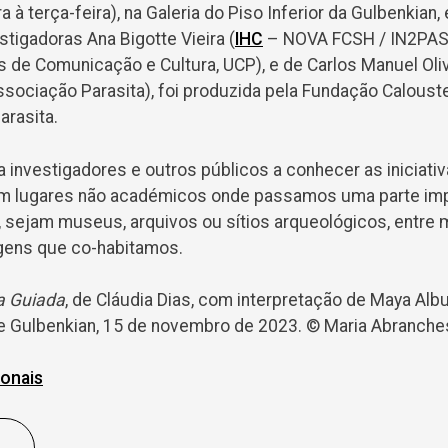
a à terça-feira), na Galeria do Piso Inferior da Gulbenkian
stigadoras Ana Bigotte Vieira (
IHC
– NOVA FCSH / IN2PAST
s de Comunicação e Cultura, UCP), e de Carlos Manuel Oli
ssociação Parasita), foi produzida pela Fundação Caloust
arasita.
 investigadores e outros públicos a conhecer as iniciati
 lugares não académicos onde passamos uma parte imp
, sejam museus, arquivos ou sítios arqueológicos, entre 
agens que co-habitamos.
ta Guiada
, de Cláudia Dias, com interpretação de Maya Al
 Gulbenkian, 15 de novembro de 2023. © Maria Abranche
ionais