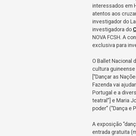
interessados em Hi
atentos aos cruza
investigador do L
investigadora do
C
NOVA FCSH. A conv
exclusiva para in
O Ballet Nacional
cultura guineense
[“Dançar as Nações
Fazenda vai ajuda
Portugal e a dive
teatral”] e Maria 
poder” (“Dança e P
A exposição “danç
entrada gratuita (