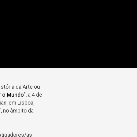
stória da Arte ou
ar o Mundo
”, a 4 de
ian, em Lisboa,
T
, no âmbito da
estigadores/as