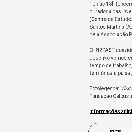
10h às 18h (encerr
curadoria das inve
(Centro de Estudo
Santos Martins (A
pela Associação P
O IN2PAST convida
desenvolvemos em
tempo de trabalho
territórios e pais
Fotolegenda:
Visi
Fundação Calouste
Informações adic
SITE