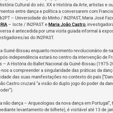
stória Cultural do séc. XX e História da Arte, artistas e o
mentos entre dança e política a conversarem com Franc
ab2PT – Universidade do Minho / IN2PAST, Maria José Faz
RIA
– Iscte / IN2PAST e
Maria João Castro
, investigado
ersa é antecedida por uma visita guiada informal à expos
vestigadores/as do IN2PAST.
 da Guiné-Bissau enquanto movimento revolucionário de na
 pós-independência estará no centro da intervenção de 
 – A História do Ballet Nacional da Guiné-Bissau (1975-2
r-nos a compreender a singularidade das práticas da danç
rsidade das suas manifestações no contexto do país [“Dan
João Castro cruzará “a visão do duplo jogo do poder da dan
oder”).
a não dança – Arqueologias da nova dança em Portugal”
mediante levantamento de bilhete), é visitável até 13 de ja