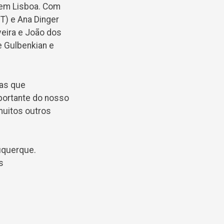
, em Lisboa. Com
) e Ana Dinger
veira e João dos
e Gulbenkian e
vas que
ortante do nosso
muitos outros
buquerque.
s