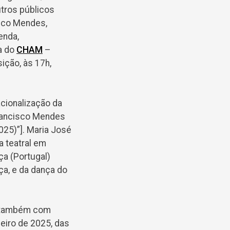
utros públicos
isco Mendes,
enda,
ra do
CHAM
–
ição, às 17h,
cionalização da
Francisco Mendes
025)”]. Maria José
a teatral em
ça (Portugal)
ça, e da dança do
, também com
neiro de 2025, das