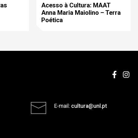
tas
Acesso à Cultura: MAAT
Anna Maria Maiolino – Terra
Poética
E-mail:
cultura@unl.pt