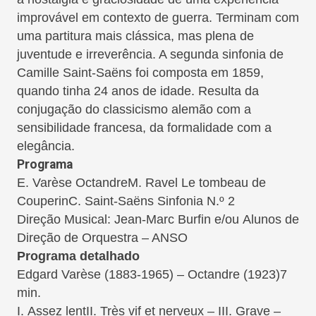
improvável em contexto de guerra. Terminam com
uma partitura mais clássica, mas plena de
juventude e irreverência. A segunda sinfonia de
Camille Saint-Saëns foi composta em 1859,
quando tinha 24 anos de idade. Resulta da
conjugação do classicismo alemão com a
sensibilidade francesa, da formalidade com a
elegância.
Programa
E. Varèse Octandre
M. Ravel Le tombeau de
Couperin
C. Saint-Saëns Sinfonia N.º 2
Direção Musical: Jean-Marc Burfin e/ou Alunos de
Direção de Orquestra – ANSO
Programa detalhado
Edgard Varèse (1883-1965) – Octandre (1923)
7
min.
I. Assez lent
II. Très vif et nerveux – III. Grave –