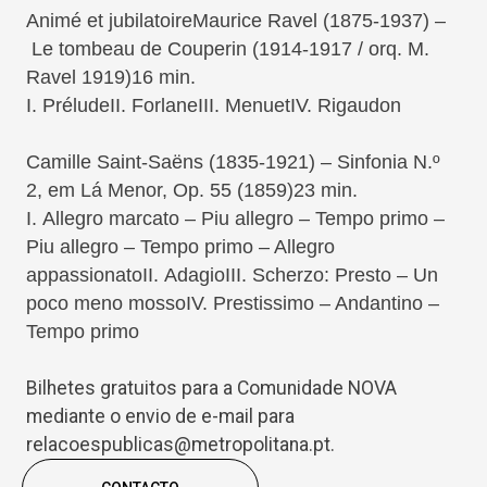
Animé et jubilatoire
Maurice Ravel (1875-1937) –
Le tombeau de Couperin (1914-1917 / orq. M.
Ravel 1919)
16 min.
I. Prélude
II. Forlane
III. Menuet
IV. Rigaudon
Camille Saint-Saëns (1835-1921) – Sinfonia N.º
2, em Lá Menor, Op. 55 (1859)
23 min.
I. Allegro marcato – Piu allegro – Tempo primo –
Piu allegro – Tempo primo – Allegro
appassionato
II. Adagio
III. Scherzo: Presto – Un
poco meno mosso
IV. Prestissimo – Andantino –
Tempo primo
Bilhetes gratuitos para a Comunidade NOVA
mediante o envio de e-mail para
relacoespublicas@metropolitana.pt.