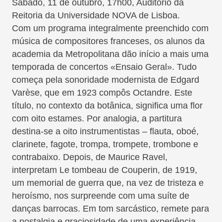
Sábado, 11 de outubro, 17h00, Auditório da
Reitoria da Universidade NOVA de Lisboa.
Com um programa integralmente preenchido com
música de compositores franceses, os alunos da
academia da Metropolitana dão início a mais uma
temporada de concertos «Ensaio Geral». Tudo
começa pela sonoridade modernista de Edgard
Varèse, que em 1923 compôs Octandre. Este
título, no contexto da botânica, significa uma flor
com oito estames. Por analogia, a partitura
destina-se a oito instrumentistas – flauta, oboé,
clarinete, fagote, trompa, trompete, trombone e
contrabaixo. Depois, de Maurice Ravel,
interpretam Le tombeau de Couperin, de 1919,
um memorial de guerra que, na vez de tristeza e
heroísmo, nos surpreende com uma suíte de
danças barrocas. Em tom sarcástico, remete para
a nostalgia e graciosidade de uma experiência