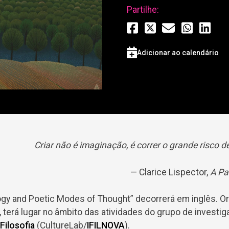
Partilhe:
Adicionar ao calendário
Criar não é imaginação, é correr o grande risco de
— Clarice Lispector,
A Pa
gy and Poetic Modes of Thought” decorrerá em inglês. O
 terá lugar no âmbito das atividades do grupo de investi
Filosofia
(CultureLab/
IFILNOVA
).