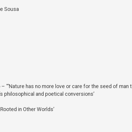
de Sousa
 – ‘“Nature has no more love or care for the seed of man th
 philosophical and poetical conversions’
ooted in Other Worlds’