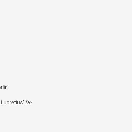
lin’
 Lucretius’
De