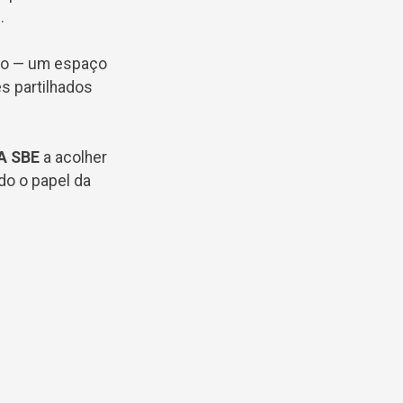
l
.
ão — um espaço
s partilhados
A SBE
a acolher
ndo o papel da