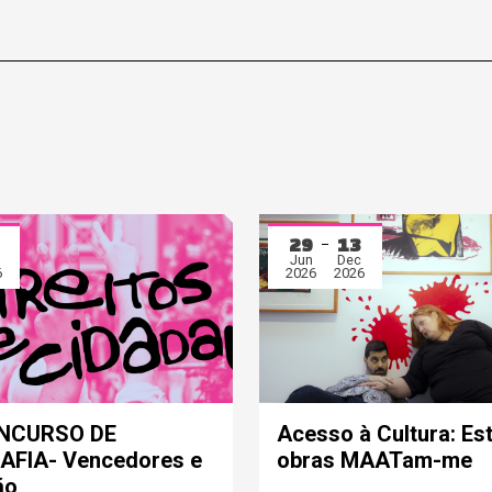
29
13
Jun
Dec
6
2026
2026
ONCURSO DE
Acesso à Cultura: Es
FIA- Vencedores e
obras MAATam-me
ão