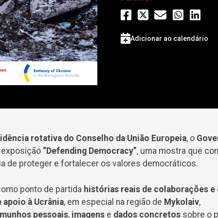
Adicionar ao calendário
idência rotativa do Conselho da União Europeia
, o
Gove
a exposição
“Defending Democracy”
, uma mostra que con
a de proteger e fortalecer os valores democráticos.
como ponto de partida
histórias reais de colaborações e
 apoio à Ucrânia
, em especial na região de
Mykolaiv
,
emunhos pessoais
,
imagens
e
dados concretos
sobre o p