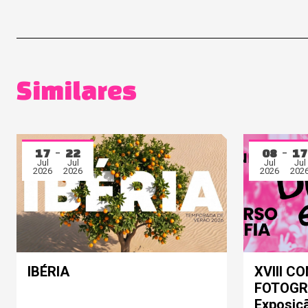
Similares
17
22
08
17
Jul
Jul
Jul
Jul
2026
2026
2026
202
IBÉRIA
XVIII C
FOTOGRA
Exposiç