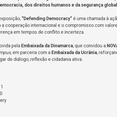
mocracia, dos direitos humanos e da segurança globa
exposição,
“Defending Democracy”
é uma chamada à aç
a cooperação internacional e o compromisso com valore
erença em tempos de conflito e incerteza.
movida pela
Embaixada da Dinamarca
, que convidou a
NOV
mpus
, em parceria com a
Embaixada da Ucrânia
, reforça
r de diálogo, reflexão e cidadania ativa.
11
00
ery