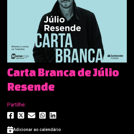
Carta Branca de Júlio
Resende
Partilhe:
Adicionar ao calendário