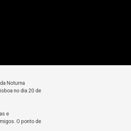
ida Noturna
sboa no dia 20 de
as e
amigos. O ponto de