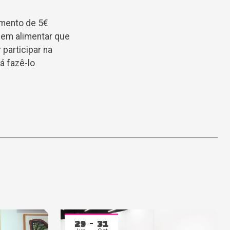
amento de 5€
bem alimentar que
participar na
á fazê-lo
29
31