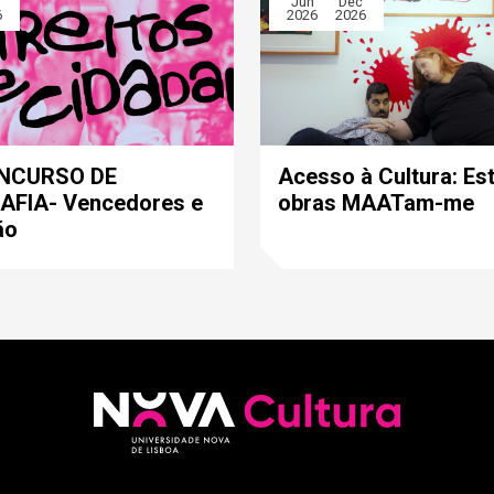
Jun
Dec
6
2026
2026
ONCURSO DE
Acesso à Cultura: Es
FIA- Vencedores e
obras MAATam-me
ão