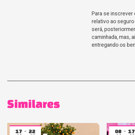
Para se inscrever
relativo ao segur
será, posteriormen
caminhada, mas, ai
entregando os bens
Similares
17
22
08
17