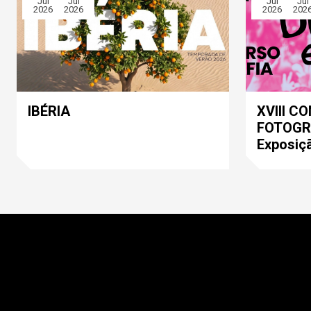
Jul
Jul
Jul
Jul
2026
2026
2026
202
IBÉRIA
XVIII C
FOTOGRA
Exposiç